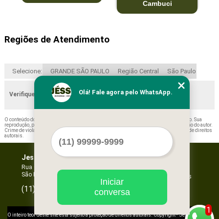
Cambuci
Regiões de Atendimento
Selecione:
GRANDE SÃO PAULO
Região Central
São Paulo
Olá! Fale agora pelo WhatsApp.
Verifique as regiões que atendemos
O conteúdo do texto "
Preço de Prateleira em Aço Jambeiro
" é de direito reservado. Sua
reprodução, parcial ou total, mesmo citando nossos links, é proibida sem a autorização do autor.
Crime de violação de direito autoral – artigo 184 do Código Penal –
Lei 9610/98 - Lei de direitos
autorais
.
Jessica Forros e Divisórias
Home
Empresa
Rua Oscar Horta, 269 - Mooca
São Paulo - SP - CEP: 03105-110
Missão
Serviços
Iniciar
Contato
96067-3532
(11)
conversa
Mapa do site
1
©
O inteiro teor deste site está sujeito à proteção de direitos autorais. Copyright
Jessica