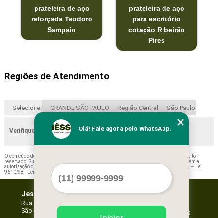
prateleira de aço
prateleira de aço
reforçada Teodoro
para escritório
Sampaio
cotação Ribeirão
Pires
Regiões de Atendimento
Selecione:
GRANDE SÃO PAULO
Região Central
São Paulo
Olá! Fale agora pelo WhatsApp.
Verifique as regiões que atendemos
O conteúdo do texto "
Preço de Prateleira de Aço para Escritório Jarinu
" é de direito
reservado. Sua reprodução, parcial ou total, mesmo citando nossos links, é proibida sem a
autorização do autor. Crime de violação de direito autoral – artigo 184 do Código Penal –
Lei
9610/98 - Lei de direitos autorais
.
Jessica Forros e Divisórias
Home
Empresa
Rua Oscar Horta, 269 - Mooca
São Paulo - SP - CEP: 03105-110
Missão
Serviços