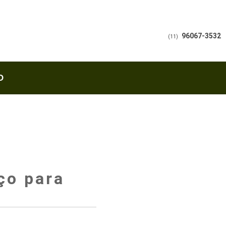
96067-3532
(11)
O
ço para
o