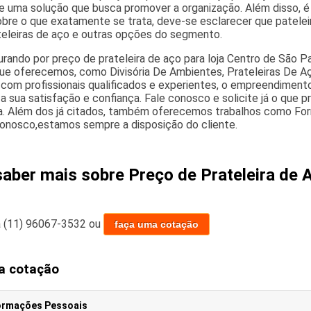
de uma solução que busca promover a organização. Além disso, é
obre o que exatamente se trata, deve-se esclarecer que patelei
teleiras de aço e outras opções do segmento.
urando por preço de prateleira de aço para loja Centro de São 
ue oferecemos, como Divisória De Ambientes, Prateleiras De Aço,
com profissionais qualificados e experientes, o empreendiment
a sua satisfação e confiança. Fale conosco e solicite já o que p
a. Além dos já citados, também oferecemos trabalhos como Forro
onosco,estamos sempre a disposição do cliente.
saber mais sobre Preço de Prateleira de 
a
(11) 96067-3532
ou
faça uma cotação
a cotação
ormações Pessoais