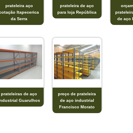
prateleira aço
prateleira de aço
orçam
cotação Itapecerica
para loja República
prateleir
da Serra
de aço 
prateleiras de aço
preço de prateleira
industrial Guarulhos
de aço industrial
Francisco Morato