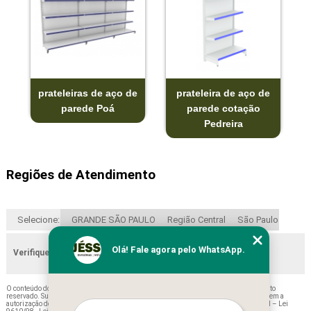
prateleiras de aço de
prateleira de aço de
parede Poá
parede cotação
Pedreira
Regiões de Atendimento
Selecione:
GRANDE SÃO PAULO
Região Central
São Paulo
Olá! Fale agora pelo WhatsApp.
Verifique as regiões que atendemos
O conteúdo do texto "
Prateleira de Aço Pequena Cotação Mogi Guaçu
" é de direito
reservado. Sua reprodução, parcial ou total, mesmo citando nossos links, é proibida sem a
autorização do autor. Crime de violação de direito autoral – artigo 184 do Código Penal –
Lei