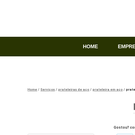
HOME
EMPR
Home
Serviços
prateleiras de aço
prateleira em aço
prate
Gostou? com