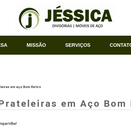
ESA
MISSÃO
SERVIÇOS
CONTAT
leiras em aço Bom Retiro
Prateleiras em Aço Bom 
partilhe!