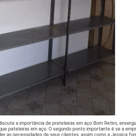
discute a importância de prateleiras em aço Bom Retiro, enxergu
que pateleiras em aço. O segundo ponto importante é se a empre
er as necessidades de seus clientes, assim como a Jessica forro