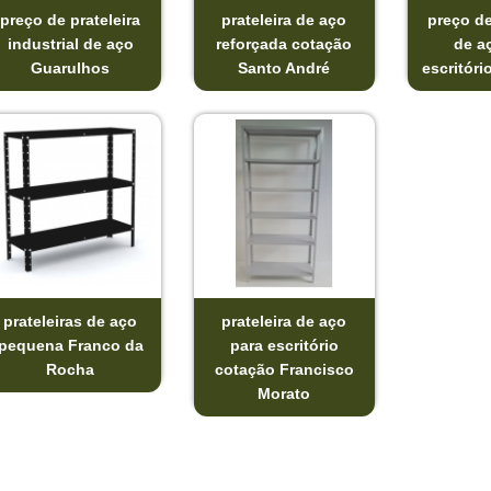
preço de prateleira
prateleira de aço
preço de
industrial de aço
reforçada cotação
de a
Guarulhos
Santo André
escritóri
prateleiras de aço
prateleira de aço
pequena Franco da
para escritório
Rocha
cotação Francisco
Morato