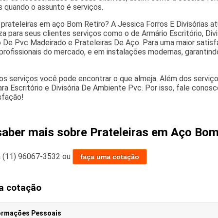
s quando o assunto é serviços.
prateleiras em aço Bom Retiro? A Jessica Forros E Divisórias at
iza para seus clientes serviços como o de Armário Escritório, Di
ro De Pvc Madeirado e Prateleiras De Aço. Para uma maior satisf
profissionais do mercado, e em instalações modernas, garantind
s serviços você pode encontrar o que almeja. Além dos serviç
ra Escritório e Divisória De Ambiente Pvc. Por isso, fale conos
sfação!
saber mais sobre Prateleiras em Aço Bom
a
(11) 96067-3532
ou
faça uma cotação
a cotação
ormações Pessoais