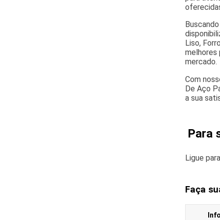
oferecida
Buscando 
disponibil
Liso, For
melhores 
mercado.
Com nosso
De Aço Pa
a sua sati
Para 
Ligue par
Faça su
Inf