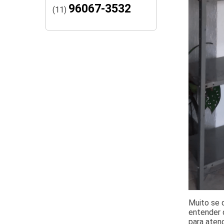
96067-3532
(11)
Muito se 
entender 
para atend