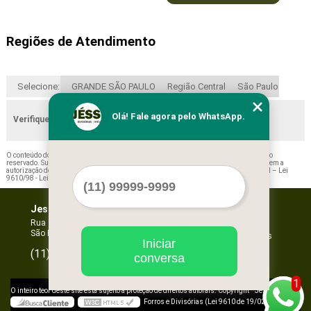
Regiões de Atendimento
Selecione:
GRANDE SÃO PAULO
Região Central
São Paulo
Olá! Fale agora pelo WhatsApp.
Verifique as regiões que atendemos
O conteúdo do texto "
Orçamento de Prateleira em Aço Trianon Masp
" é de direito
reservado. Sua reprodução, parcial ou total, mesmo citando nossos links, é proibida sem a
autorização do autor. Crime de violação de direito autoral – artigo 184 do Código Penal –
Lei
9610/98 - Lei de direitos autorais
.
Jessica Forros e Divisórias
Home
Empresa
Rua Oscar Horta, 269 - Mooca
São Paulo - SP - CEP: 03105-110
Missão
Serviços
Iniciar
Contato
96067-3532
(11)
conversa
Mapa do site
1
©
O inteiro teor deste site está sujeito à proteção de direitos autorais. Copyright
Jessica
Forros e Divisórias (Lei 9610 de 19/02/1998)