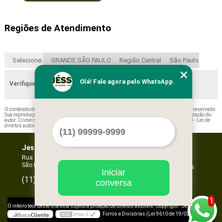
Regiões de Atendimento
Selecione:
GRANDE SÃO PAULO
Região Central
São Paulo
Olá! Fale agora pelo WhatsApp.
Verifique as regiões que atendemos
O conteúdo do texto "
Prateleira de Aço para Loja Cotação Mairiporã
" é de direito reservado.
Sua reprodução, parcial ou total, mesmo citando nossos links, é proibida sem a autorização do
autor. Crime de violação de direito autoral – artigo 184 do Código Penal –
Lei 9610/98 - Lei de
direitos autorais
.
Jessica Forros e Divisórias
Home
Empresa
Rua Oscar Horta, 269 - Mooca
São Paulo - SP - CEP: 03105-110
Missão
Serviços
Iniciar
Contato
96067-3532
(11)
conversa
Mapa do site
1
©
O inteiro teor deste site está sujeito à proteção de direitos autorais. Copyright
Jessica
Forros e Divisórias (Lei 9610 de 19/02/1998)