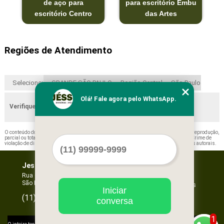
de aço para
para escritório Embu
escritório Centro
das Artes
Regiões de Atendimento
Selecione:
GRANDE SÃO PAULO
Região Central
São Paulo
Olá! Fale agora pelo WhatsApp.
Verifique as regiões que atendemos
O conteúdo do texto "
Prateleira em Aço Cotação Lins
" é de direito reservado. Sua reprodução,
parcial ou total, mesmo citando nossos links, é proibida sem a autorização do autor. Crime de
violação de direito autoral – artigo 184 do Código Penal –
Lei 9610/98 - Lei de direitos autorais
.
Jessica Forros e Divisórias
Home
Empresa
Rua Oscar Horta, 269 - Mooca
São Paulo - SP - CEP: 03105-110
Missão
Serviços
Iniciar
Contato
96067-3532
(11)
conversa
Mapa do site
1
©