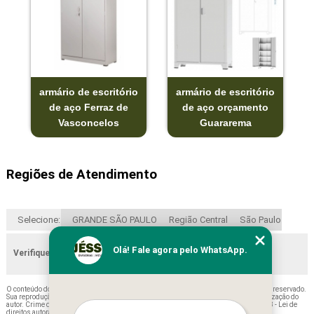
armário de escritório
armário de escritório
de aço Ferraz de
de aço orçamento
Vasconcelos
Guararema
Regiões de Atendimento
Selecione:
GRANDE SÃO PAULO
Região Central
São Paulo
Olá! Fale agora pelo WhatsApp.
Verifique as regiões que atendemos
O conteúdo do texto "
Empresa de Armário Escritório Preto Diadema
" é de direito reservado.
Sua reprodução, parcial ou total, mesmo citando nossos links, é proibida sem a autorização do
autor. Crime de violação de direito autoral – artigo 184 do Código Penal –
Lei 9610/98 - Lei de
direitos autorais
.