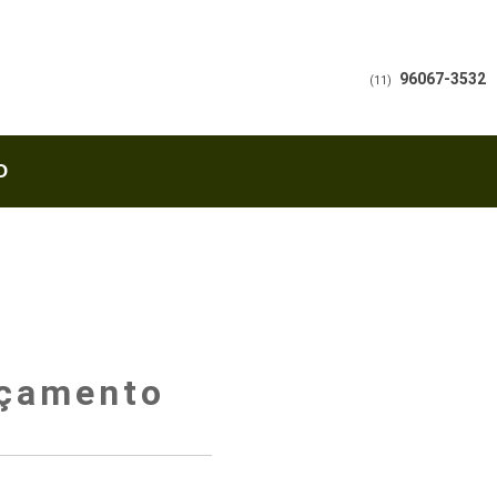
96067-3532
(11)
O
rçamento