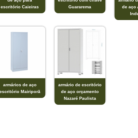
de aço para
escritório com chave
armário d
escritório Caieiras
Guararema
de aço 
Indu
armários de aço
armário de escritório
escritório Mairiporã
de aço orçamento
Nazaré Paulista