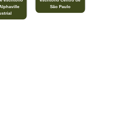
e escritório
escritório Centro de
Alphaville
São Paulo
strial