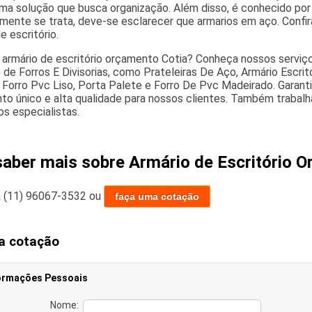
uma solução que busca organização. Além disso, é conhecido por
mente se trata, deve-se esclarecer que armarios em aço. Confi
e escritório.
 armário de escritório orçamento Cotia? Conheça nossos serviç
e Forros E Divisorias, como Prateleiras De Aço, Armário Escritó
o, Forro Pvc Liso, Porta Palete e Forro De Pvc Madeirado. Garan
to único e alta qualidade para nossos clientes. Também trabalh
s especialistas.
saber mais sobre Armário de Escritório 
a
(11) 96067-3532
ou
faça uma cotação
a cotação
ormações Pessoais
Nome: