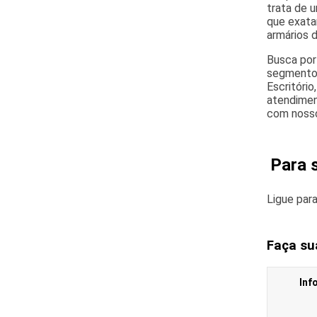
trata de 
que exata
armários d
Busca por
segmento d
Escritóri
atendimen
com nosso
Para 
Ligue par
Faça su
Inf