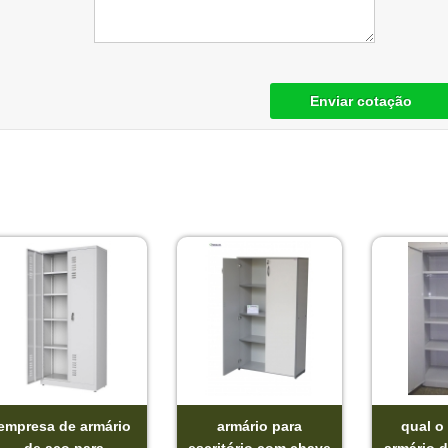
Enviar cotação
empresa de armário
armário para
qual o