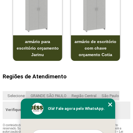
armário para
armário de escritório
escritório orçamento
com chave
Jarinu
orçamento Cotia
Regiões de Atendimento
Selecione:
GRANDE SÃO PAULO
Região Central
São Paulo
Olá! Fale agora pelo WhatsApp.
Verifique as regiões que atendemos
O conteúdo do texto "
Armários Baixo para Escritório Itaquaquecetuba
" é de direito
reservado. Sua reprodução, parcial ou total, mesmo citando nossos links, é proibida sem a
autorização do autor. Crime de violação de direito autoral – artigo 184 do Código Penal –
Lei