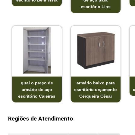
escritório Bela Vista
de aço para
escritório Lins
qual o preço de
armário baixo para
armário de aço
escritório orçamento
escritório Caieiras
Cerqueira César
Regiões de Atendimento