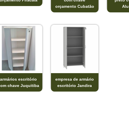
orçamento Piracaia
com chave
preto 
orçamento Cubatão
Alu
armários escritório
empresa de armário
com chave Juquitiba
escritório Jandira