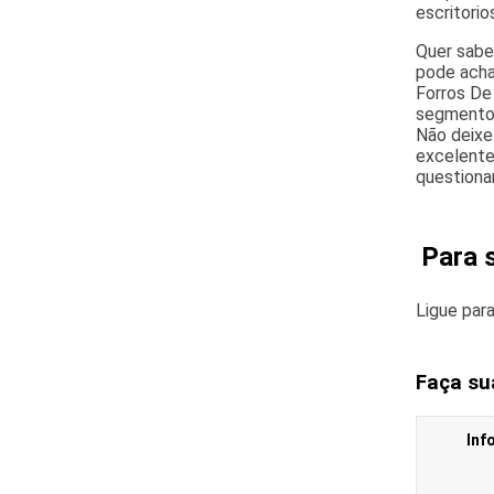
escritori
Quer sabe
pode acha
Forros De
segmento,
Não deixe
excelente
questiona
Para 
Ligue par
Faça su
Inf