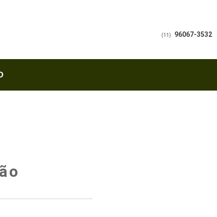
96067-3532
(11)
O
São