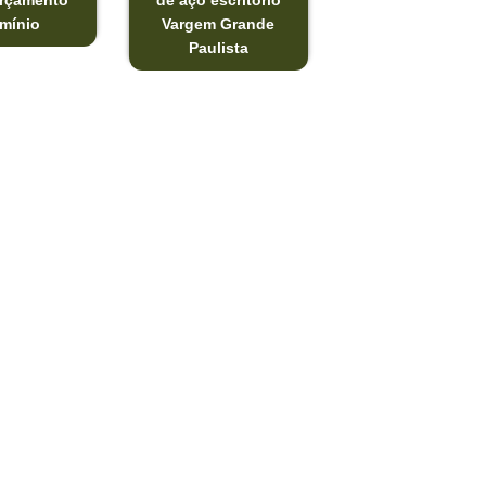
orçamento
de aço escritório
mínio
Vargem Grande
Paulista