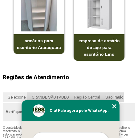
armários para
empresa de armário
escritório Araraquara
de aço para
escritório Lins
Regiões de Atendimento
Selecione:
GRANDE SÃO PAULO
Região Central
São Paulo
Olá! Fale agora pelo WhatsApp.
Verifique as regiões que atendemos
O conteúdo do texto "
Qual o Preço de Armário Baixo para Escritório Lindóia
" é de direito
reservado. Sua reprodução, parcial ou total, mesmo citando nossos links, é proibida sem a
autorização do autor. Crime de violação de direito autoral – artigo 184 do Código Penal –
Lei
9610/98 - Lei de direitos autorais
.