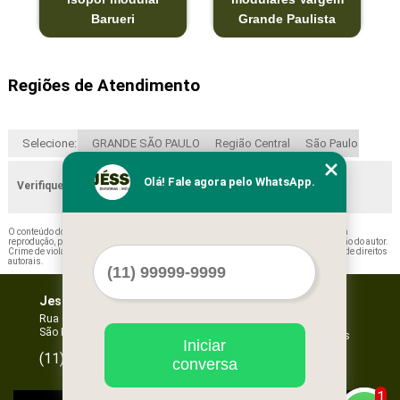
Barueri
Grande Paulista
Regiões de Atendimento
Selecione:
GRANDE SÃO PAULO
Região Central
São Paulo
Olá! Fale agora pelo WhatsApp.
Verifique as regiões que atendemos
O conteúdo do texto "
Forros de Isopor Decorativo Brás
" é de direito reservado. Sua
reprodução, parcial ou total, mesmo citando nossos links, é proibida sem a autorização do autor.
Crime de violação de direito autoral – artigo 184 do Código Penal –
Lei 9610/98 - Lei de direitos
autorais
.
Jessica Forros e Divisórias
Home
Empresa
Rua Oscar Horta, 269 - Mooca
São Paulo - SP - CEP: 03105-110
Missão
Serviços
Iniciar
Contato
96067-3532
(11)
conversa
Mapa do site
1