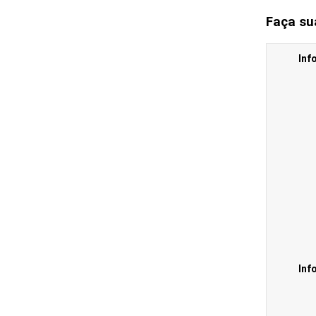
Faça su
Inf
Inf