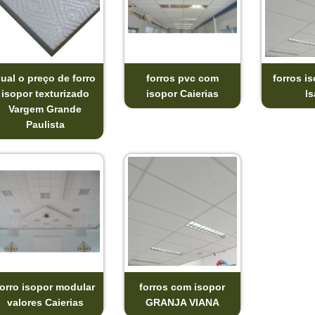
ual o preço de forro
forros pvc com
forros i
isopor texturizado
isopor Caierias
Is
Vargem Grande
Paulista
forro isopor modular
forros com isopor
valores Caierias
GRANJA VIANA