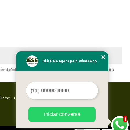
Olá! Fale agora pelo WhatsApp.
de violação de direito autoral – artigo 184 do Código Penal –
Lei 9610/98 - Lei de direitos
Home
Empresa
Missão
Serviços
Contato
Mapa do site
Iniciar conversa
1