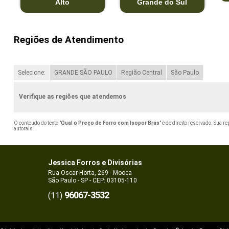
Alto
Grande do Sul
Regiões de Atendimento
Selecione:
GRANDE SÃO PAULO
Região Central
São Paulo
Verifique as regiões que atendemos
O conteúdo do texto "
Qual o Preço de Forro com Isopor Brás
" é de direito reservado. Sua r
autorais
.
Jessica Forros e Divisórias
Rua Oscar Horta, 269 - Mooca
São Paulo - SP - CEP: 03105-110
96067-3532
(11)