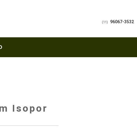
96067-3532
(11)
O
om Isopor