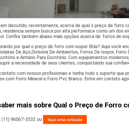
tem discutido, recentemente, acerca de qual o preço de forro c
os, residencia sempre busca por alta performace como um dos e
por. Confira também abaixo mais opções acerca de: forros de iso
urando por qual o preço de forro com isopor Brás? Aqui você en
eleiras De Aço,Divisória De Ambientes, Forros De Isopor, Forro 
scritório e Armário Para Escritório. Com equipamentos modernos
suprir a necessidade de seus clientes, conquistando sua confian
contato com nossos profissionais e tenha todo o suporte que pr
os com Forro Mineral e Forro Pvc Branco. Entre em contato agor
saber mais sobre Qual o Preço de Forro 
a
(11) 96067-3532
ou
faça uma cotação