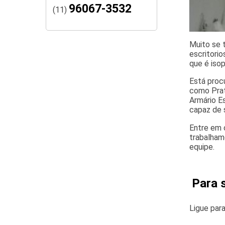
96067-3532
(11)
Muito se 
escritori
que é iso
Está proc
como Prat
Armário E
capaz de 
Entre em 
trabalham
equipe.
Para 
Ligue par