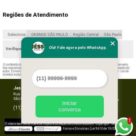
Regiões de Atendimento
Selecione:
GRANDE SÃO PAULO
Região Central
São Paulo
Olá! Fale agora pelo WhatsApp.
Verifique as regiões que atendemos
O conteúdo do texto "
Forros Acústicos Minerais Lençóis Paulista
" é de direito reservado.
Sua reprodução, parcial ou total, mesmo citando nossos links, é proibida sem a autorização do
autor. Crime de violação de direito autoral – artigo 184 do Código Penal –
Lei 9610/98 - Lei de
direitos autorais
.
Jessica Forros e Divisórias
Home
Empresa
Rua Oscar Horta, 269 - Mooca
São Paulo - SP - CEP: 03105-110
Missão
Serviços
Iniciar
Contato
96067-3532
(11)
conversa
Mapa do site
1
©
O inteiro teor deste site está sujeito à proteção de direitos autorais. Copyright
Jessica
Forros e Divisórias (Lei 9610 de 19/02/1998)