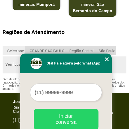
minerais Mairiporã
mineral São
Bernardo do Campo
Regiões de Atendimento
Selecione:
GRANDE SÃO PAULO
Região Central
São Paulo
Olá! Fale agora pelo WhatsApp.
Verifique as regiões que atendemos
O conteúdo do texto "
Forros Minerais 1250x625 Juquitiba
" é de direito reservado. Sua
reprodução, parcial ou total, mesmo citando nossos links, é proibida sem a autorização do autor.
Crime de violação de direito autoral – artigo 184 do Código Penal –
Lei 9610/98 - Lei de direitos
autorais
.
Jessica Forros e Divisórias
Home
Empresa
Rua Oscar Horta, 269 - Mooca
São Paulo - SP - CEP: 03105-110
Missão
Serviços
Iniciar
Contato
96067-3532
(11)
conversa
Mapa do site