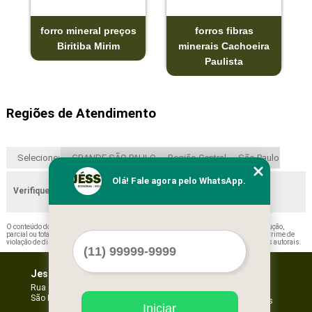
forro mineral preços
forros fibras
Biritiba Mirim
minerais Cachoeira
Paulista
Regiões de Atendimento
Selecione:
GRANDE SÃO PAULO
Região Central
São Paulo
Olá! Fale agora pelo WhatsApp.
Verifique as regiões que atendemos
O conteúdo do texto "
Valor de Forro Mineral Luz
" é de direito reservado. Sua reprodução,
parcial ou total, mesmo citando nossos links, é proibida sem a autorização do autor. Crime de
violação de direito autoral – artigo 184 do Código Penal –
Lei 9610/98 - Lei de direitos autorais
.
Jessica Forros e Divisórias
Home
Empresa
Rua Oscar Horta, 269 - Mooca
São Paulo - SP - CEP: 03105-110
Missão
Serviços
Iniciar