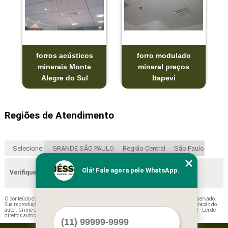
forros acústicos
forro modulado
minerais Monte
mineral preços
Alegre do Sul
Itapevi
Regiões de Atendimento
Selecione:
GRANDE SÃO PAULO
Região Central
São Paulo
Olá! Fale agora pelo WhatsApp.
Verifique as regiões que atendemos
O conteúdo do texto "
Comprar Forro Fibra Mineral Nazaré Paulista
" é de direito reservado.
Sua reprodução, parcial ou total, mesmo citando nossos links, é proibida sem a autorização do
autor. Crime de violação de direito autoral – artigo 184 do Código Penal –
Lei 9610/98 - Lei de
direitos autorais
.