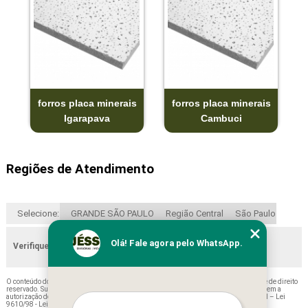
forros placa minerais
forros placa minerais
Igarapava
Cambuci
Regiões de Atendimento
Selecione:
GRANDE SÃO PAULO
Região Central
São Paulo
Olá! Fale agora pelo WhatsApp.
Verifique as regiões que atendemos
O conteúdo do texto "
Comprar Forro Mineral Acustico Pirapora do Bom Jesus
" é de direito
reservado. Sua reprodução, parcial ou total, mesmo citando nossos links, é proibida sem a
autorização do autor. Crime de violação de direito autoral – artigo 184 do Código Penal –
Lei
9610/98 - Lei de direitos autorais
.