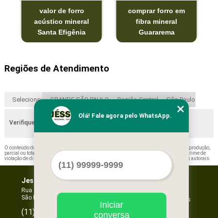
valor de forro
comprar forro em
acústico mineral
fibra mineral
Santa Efigênia
Guararema
Regiões de Atendimento
Selecione:
GRANDE SÃO PAULO
Região Central
São Paulo
Olá! Fale agora pelo WhatsApp.
Verifique as regiões que atendemos
O conteúdo do texto "
Forros Placa Minerais Cambuci
" é de direito reservado. Sua reprodução,
parcial ou total, mesmo citando nossos links, é proibida sem a autorização do autor. Crime de
violação de direito autoral – artigo 184 do Código Penal –
Lei 9610/98 - Lei de direitos autorais
.
Jessica Forros e Divisórias
Home
Empresa
Rua Oscar Horta, 269 - Mooca
São Paulo - SP - CEP: 03105-110
Missão
Serviços
Iniciar
Contato
96067-3532
(11)
conversa
Mapa do site