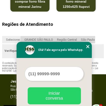
comprar forro fibra
forro mineral
mineral Jarinu
1250x625 Itapevi
Regiões de Atendimento
Selecione:
GRANDE SÃO PAULO
Região Central
São Paulo
Olá! Fale agora pelo WhatsApp.
Verifique as regiões que atendemos
O conteúdo do texto "
Valor de Forro Mineral Acustico Rio Grande da Serra
" é de direito
reservado. Sua reprodução, parcial ou total, mesmo citando nossos links, é proibida sem a
autorização do autor. Crime de violação de direito autoral – artigo 184 do Código Penal –
Lei
9610/98 - Lei de direitos autorais
.
Jessica Forros e Divisórias
Home
Empresa
Rua Oscar Horta, 269 - Mooca
São Paulo - SP - CEP: 03105-110
Missão
Serviços
Iniciar
Contato
96067-3532
(11)
conversa
Mapa do site