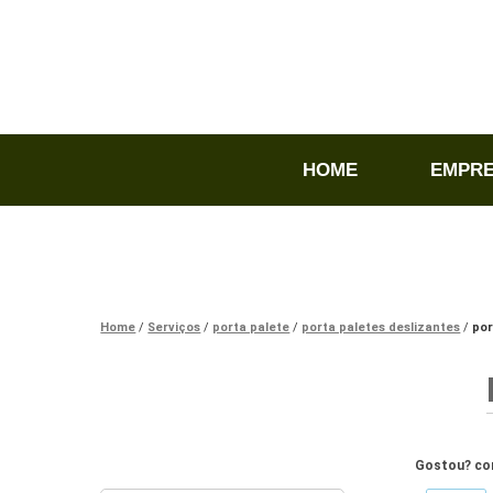
HOME
EMPR
Home
Serviços
porta palete
porta paletes deslizantes
por
Gostou? com