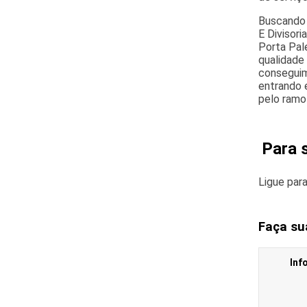
Buscando 
E Divisori
Porta Pal
qualidade
conseguim
entrando 
pelo ramo
Para 
Ligue par
Faça su
Inf