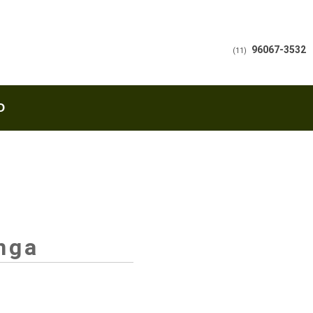
96067-3532
(11)
O
nga