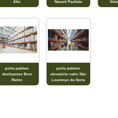
Alto
Nazaré Paulista
Voto
porta paletes
porta paletes
deslizantes Bom
elevatório valor São
Retiro
Lourenço da Serra