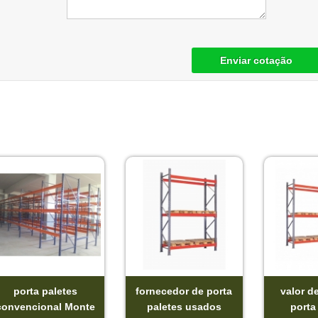
Enviar cotação
porta paletes
fornecedor de porta
valor d
convencional Monte
paletes usados
porta