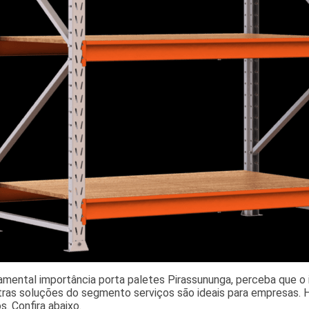
amental importância porta paletes Pirassununga, perceba que o i
tras soluções do segmento serviços são ideais para empresas.
s. Confira abaixo.