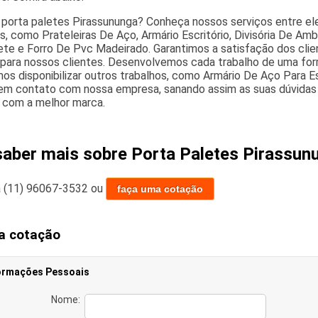
porta paletes Pirassununga? Conheça nossos serviços entre el
as, como Prateleiras De Aço, Armário Escritório, Divisória De Amb
ete e Forro De Pvc Madeirado. Garantimos a satisfação dos clie
 para nossos clientes. Desenvolvemos cada trabalho de uma forma
os disponibilizar outros trabalhos, como Armário De Aço Para Es
em contato com nossa empresa, sanando assim as suas dúvidas s
 com a melhor marca.
saber mais sobre Porta Paletes Pirassun
a
(11) 96067-3532
ou
faça uma cotação
a cotação
ormações Pessoais
Nome: