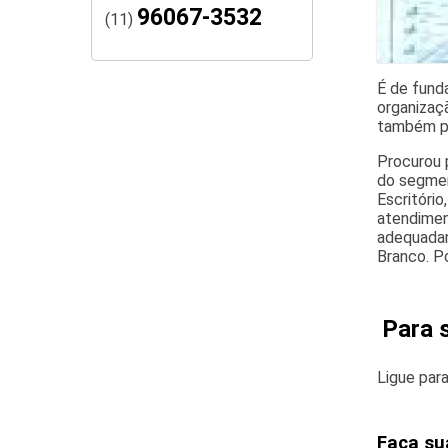
96067-3532
(11)
É de fund
organizaç
também po
Procurou 
do segment
Escritóri
atendimen
adequadam
Branco. Po
Para 
Ligue par
Faça su