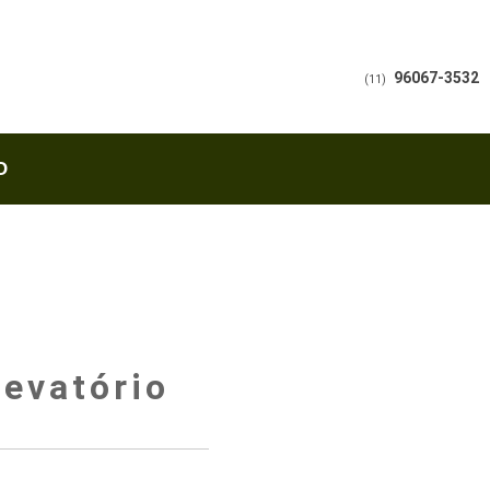
96067-3532
(11)
O
levatório