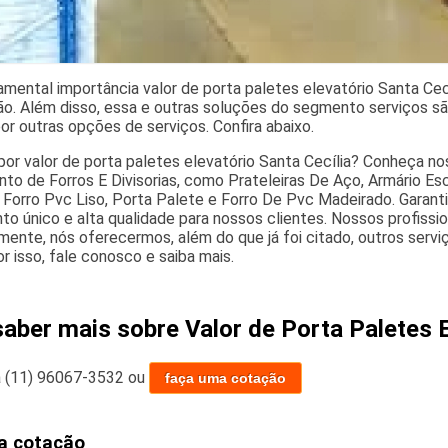
amental importância valor de porta paletes elevatório Santa Cecí
ão. Além disso, essa e outras soluções do segmento serviços sã
r outras opções de serviços. Confira abaixo.
por valor de porta paletes elevatório Santa Cecília? Conheça n
o de Forros E Divisorias, como Prateleiras De Aço, Armário Escr
o, Forro Pvc Liso, Porta Palete e Forro De Pvc Madeirado. Garan
to único e alta qualidade para nossos clientes. Nossos profissi
ente, nós oferecermos, além do que já foi citado, outros servi
r isso, fale conosco e saiba mais.
saber mais sobre Valor de Porta Paletes E
a
(11) 96067-3532
ou
faça uma cotação
a cotação