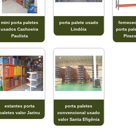
mini porta paletes
porta palete usado
forneced
usados Cachoeira
Lindóia
porta pal
Paulista
Piras
estantes porta
porta paletes
paletes valor Jarinu
convencional usado
valor Santa Efigênia