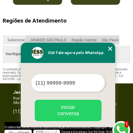
Regiões de Atendimento
Selecione:
GRANDE SÃO PAULO
Região Central
São Paulo
Olá! Fale agora pelo WhatsApp.
Verifique as regiões que atendemos
O conteúdo do texto "
Valor de Porta Paletes Elevatório Usado Biritiba Mirim
" é de direito
reservado. Sua reprodução, parcial ou total, mesmo citando nossos links, é proibida sem a
autorização do autor. Crime de violação de direito autoral – artigo 184 do Código Penal –
Lei
9610/98 - Lei de direitos autorais
.
Jessica Forros e Divisórias
Home
Empresa
Rua Oscar Horta, 269 - Mooca
São Paulo - SP - CEP: 03105-110
Missão
Serviços
Iniciar
Contato
96067-3532
(11)
conversa
Mapa do site
1
©
O inteiro teor deste site está sujeito à proteção de direitos autorais. Copyright
Jessica
Forros e Divisórias (Lei 9610 de 19/02/1998)