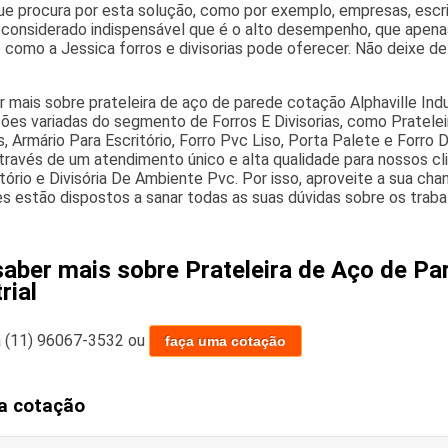
que procura por esta solução, como por exemplo, empresas, escr
considerado indispensável que é o alto desempenho, que apena
como a Jessica forros e divisorias pode oferecer. Não deixe de
r mais sobre prateleira de aço de parede cotação Alphaville Ind
ões variadas do segmento de Forros E Divisorias, como Prateleira
, Armário Para Escritório, Forro Pvc Liso, Porta Palete e Forro
através de um atendimento único e alta qualidade para nossos c
itório e Divisória De Ambiente Pvc. Por isso, aproveite a sua ch
s estão dispostos a sanar todas as suas dúvidas sobre os traba
saber mais sobre Prateleira de Aço de Pa
rial
a
(11) 96067-3532
ou
faça uma cotação
a cotação