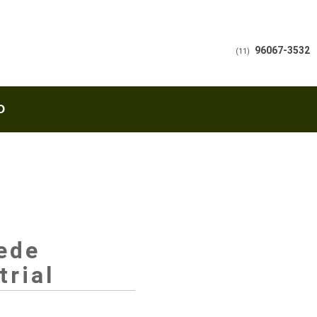
96067-3532
(11)
O
ede
trial