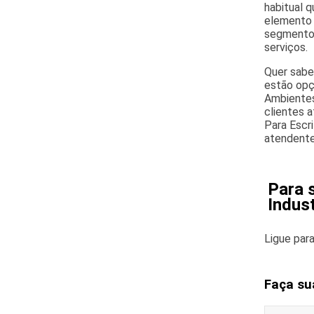
habitual 
elemento 
segmento 
serviços.
Quer sabe
estão opç
Ambientes
clientes 
Para Escr
atendente
Para 
Indust
Ligue par
Faça su