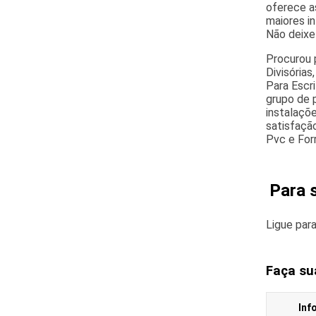
oferece as
maiores i
Não deixe
Procurou 
Divisória
Para Escri
grupo de 
instalaçõ
satisfaçã
Pvc e For
Para 
Ligue par
Faça su
Inf