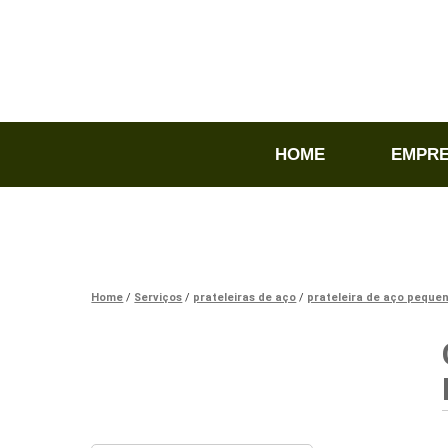
HOME
EMPR
Home
Serviços
prateleiras de aço
prateleira de aço peque