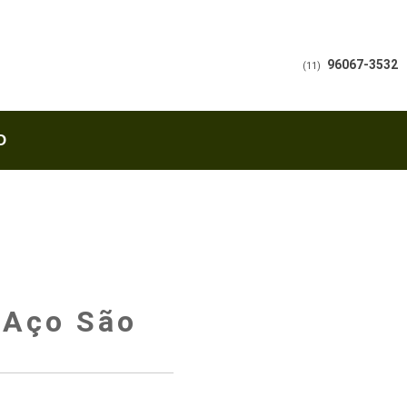
96067-3532
(11)
O
 Aço São