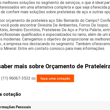
 melhores soluções no segmento de serviços, o que é ideal para 
nteressados em uma alternativa completa e que seja oferecida 
 de conferir mais soluções sobre prateleiras de aço e outras o
por orçamento de prateleira aço São Bernardo do Campo? Confir
s, você pode encontrar Divisória De Ambientes, Forros De Isopor,
tório, Armário Escritório, Prateleiras De Aço e Porta Palete, ent
profissionais qualificados e especializados no ramo, além de u
es modernas. Carregamos o objetivo de proporcionar as melhores s
o., a empresa nos destacando no segmento. Também oferecemos
ro Mineral. Entre em contato conosco para mais informações.
saber mais sobre Orçamento de Pratelei
a
(11) 96067-3532
ou
faça uma cotação
a cotação
ormações Pessoais