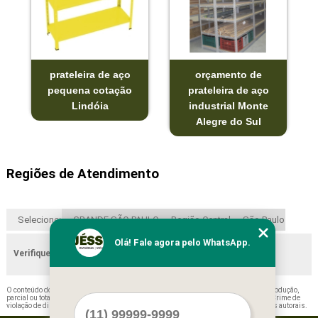
prateleira de aço
orçamento de
pequena cotação
prateleira de aço
Lindóia
industrial Monte
Alegre do Sul
Regiões de Atendimento
Selecione:
GRANDE SÃO PAULO
Região Central
São Paulo
Olá! Fale agora pelo WhatsApp.
Verifique as regiões que atendemos
O conteúdo do texto "
Prateleira de Aço Moji Mirim
" é de direito reservado. Sua reprodução,
parcial ou total, mesmo citando nossos links, é proibida sem a autorização do autor. Crime de
violação de direito autoral – artigo 184 do Código Penal –
Lei 9610/98 - Lei de direitos autorais
.