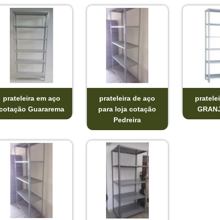
prateleira em aço
prateleira de aço
pratele
cotação Guararema
para loja cotação
GRANJ
Pedreira