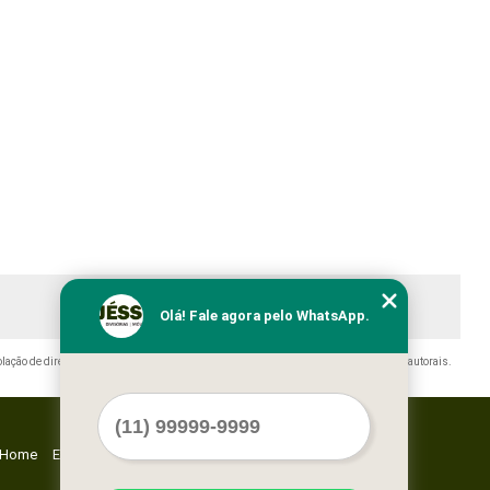
Olá! Fale agora pelo WhatsApp.
olação de direito autoral – artigo 184 do Código Penal –
Lei 9610/98 - Lei de direitos autorais
.
Home
Empresa
Missão
Serviços
Contato
Mapa do site