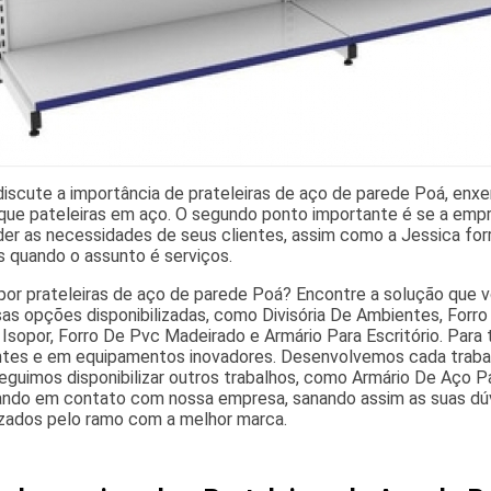
discute a importância de prateleiras de aço de parede Poá, enxe
que pateleiras em aço. O segundo ponto importante é se a empre
er as necessidades de seus clientes, assim como a Jessica forro
s quando o assunto é serviços.
por prateleiras de aço de parede Poá? Encontre a solução que voc
as opções disponibilizadas, como Divisória De Ambientes, Forro P
Isopor, Forro De Pvc Madeirado e Armário Para Escritório. Para 
es e em equipamentos inovadores. Desenvolvemos cada trabalh
eguimos disponibilizar outros trabalhos, como Armário De Aço Pa
ando em contato com nossa empresa, sanando assim as suas dúv
lizados pelo ramo com a melhor marca.