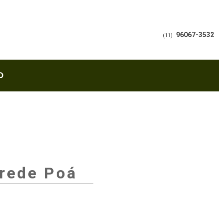
96067-3532
(11)
O
arede Poá