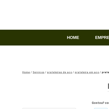
HOME
EMPR
Home
Serviços
prateleiras de aço
prateleira em aço
prate
Gostou? com