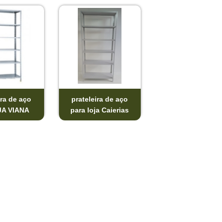
ira de aço
prateleira de aço
A VIANA
para loja Caierias