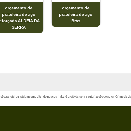
orçamento de
orçamento de
prateleira de aço
prateleira de aço
reforçada ALDEIA DA
Brás
SERRA
ução, parcial ou total, mesmo citando nossos links, é proibida sem a autorização do autor. Crime de vi