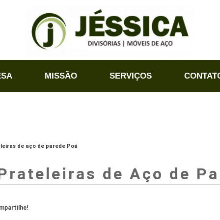
ESA
MISSÃO
SERVIÇOS
CONTAT
leiras de aço de parede Poá
Prateleiras de Aço de P
partilhe!