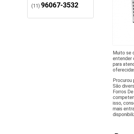
96067-3532
(11)
Muito se 
entender 
para atend
oferecida
Procurou 
São divers
Forros De 
competent
isso, cons
mais entr
disponibi