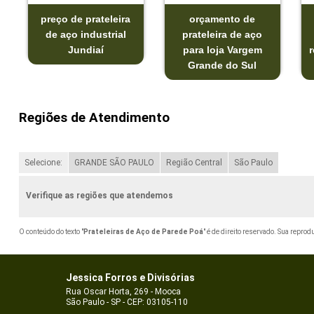
preço de prateleira
orçamento de
de aço industrial
prateleira de aço
Jundiaí
para loja Vargem
Grande do Sul
Regiões de Atendimento
Selecione:
GRANDE SÃO PAULO
Região Central
São Paulo
Verifique as regiões que atendemos
O conteúdo do texto "
Prateleiras de Aço de Parede Poá
" é de direito reservado. Sua reprod
Jessica Forros e Divisórias
Rua Oscar Horta, 269 - Mooca
São Paulo - SP - CEP: 03105-110