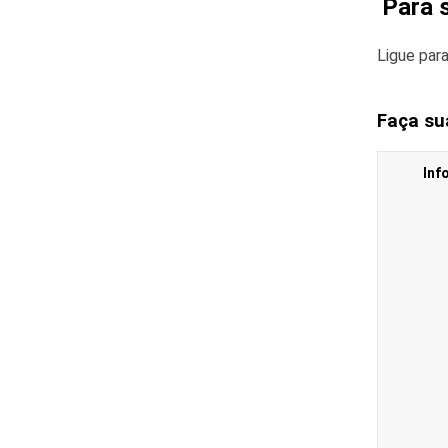
Para 
Ligue par
Faça su
Inf