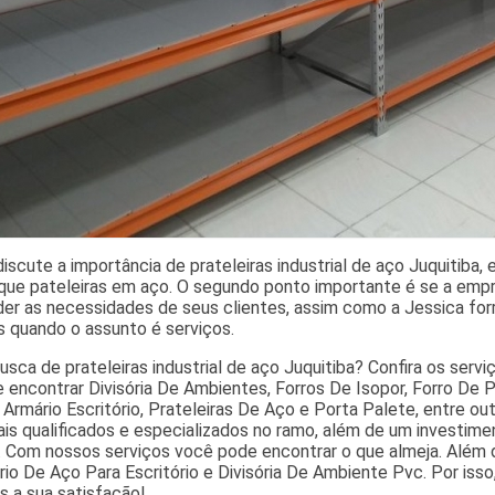
iscute a importância de prateleiras industrial de aço Juquitiba,
que pateleiras em aço. O segundo ponto importante é se a empre
er as necessidades de seus clientes, assim como a Jessica forro
s quando o assunto é serviços.
sca de prateleiras industrial de aço Juquitiba? Confira os servi
 encontrar Divisória De Ambientes, Forros De Isopor, Forro De P
, Armário Escritório, Prateleiras De Aço e Porta Palete, entre ou
nais qualificados e especializados no ramo, além de um investi
 Com nossos serviços você pode encontrar o que almeja. Além 
io De Aço Para Escritório e Divisória De Ambiente Pvc. Por isso
s a sua satisfação!