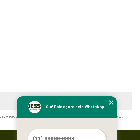
Olá! Fale agora pelo WhatsApp.
de violação de direito autoral – artigo 184 do Código Penal –
Lei 9610/98 - Lei de direitos