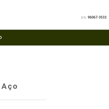
96067-3532
(11)
O
e Aço