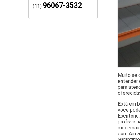
96067-3532
(11)
Muito se d
entender 
para atend
oferecida
Está em bu
você pode
Escritório
profissio
modernas.
com Armár
Garantimo