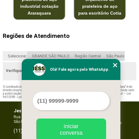
industrial cotação
prateleira de aço
Araraquara
para escritório Cotia
Regiões de Atendimento
Selecione:
GRANDE SÃO PAULO
Região Central
São Paulo
Olá! Fale agora pelo WhatsApp.
Verifique as regiões que atendemos
O conteúdo do texto "
Preço de Prateleira de Aço para Loja Ferraz de Vasconcelos
" é de
direito reservado. Sua reprodução, parcial ou total, mesmo citando nossos links, é proibida sem
a autorização do autor. Crime de violação de direito autoral – artigo 184 do Código Penal –
Lei
9610/98 - Lei de direitos autorais
.
Jessica Forros e Divisórias
Home
Empresa
Rua Oscar Horta, 269 - Mooca
São Paulo - SP - CEP: 03105-110
Missão
Serviços
Iniciar
Contato
96067-3532
(11)
conversa
Mapa do site